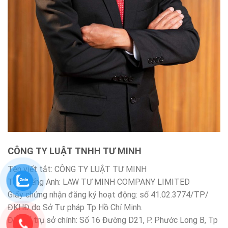
CÔNG TY LUẬT TNHH TƯ MINH
Tên viết tắt: CÔNG TY LUẬT TƯ MINH
Tên Tiếng Anh: LAW TƯ MINH COMPANY LIMITED
Giấy chứng nhận đăng ký hoạt động: số 41.02.3774/TP/
ĐKHĐ do Sở Tư pháp Tp Hồ Chí Minh.
Địa chỉ trụ sở chính: Số 16 Đường D21, P. Phước Long B, Tp