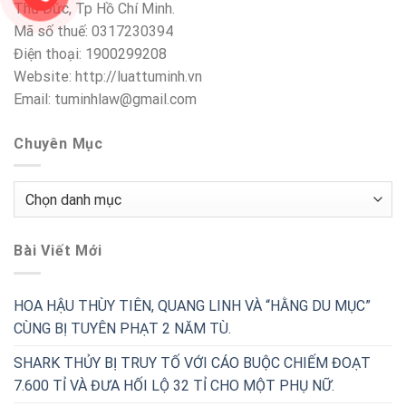
Thủ Đức, Tp Hồ Chí Minh.
Mã số thuế: 0317230394
Điện thoại: 1900299208
Website: http://luattuminh.vn
Email: tuminhlaw@gmail.com
Chuyên Mục
Chuyên
Mục
Bài Viết Mới
HOA HẬU THÙY TIÊN, QUANG LINH VÀ “HẰNG DU MỤC”
CÙNG BỊ TUYÊN PHẠT 2 NĂM TÙ.
SHARK THỦY BỊ TRUY TỐ VỚI CÁO BUỘC CHIẾM ĐOẠT
7.600 TỈ VÀ ĐƯA HỐI LỘ 32 TỈ CHO MỘT PHỤ NỮ.