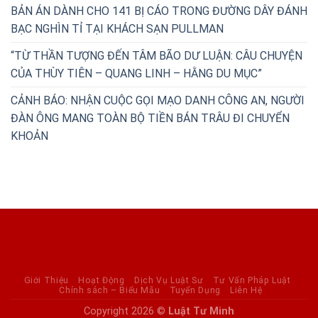
BẢN ÁN DÀNH CHO 141 BỊ CÁO TRONG ĐƯỜNG DÂY ĐÁNH
BẠC NGHÌN TỈ TẠI KHÁCH SẠN PULLMAN
“TỪ THẦN TƯỢNG ĐẾN TÂM BÃO DƯ LUẬN: CÂU CHUYỆN
CỦA THÙY TIÊN – QUANG LINH – HẰNG DU MỤC”
CẢNH BÁO: NHẬN CUỘC GỌI MẠO DANH CÔNG AN, NGƯỜI
ĐÀN ÔNG MANG TOÀN BỘ TIỀN BÁN TRÂU ĐI CHUYỂN
KHOẢN
Giới Thiệu
Hoạt Động
Dịch Vụ Luật Sư
Tư Vấn Pháp Luật
Chính sách – Biểu Mẫu
Tuyển Dụng
Liên Hệ
Copyright 2026 ©
Luật Tư Minh