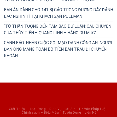
BẢN ÁN DÀNH CHO 141 BỊ CÁO TRONG ĐƯỜNG DÂY ĐÁNH
BẠC NGHÌN TỈ TẠI KHÁCH SẠN PULLMAN
“TỪ THẦN TƯỢNG ĐẾN TÂM BÃO DƯ LUẬN: CÂU CHUYỆN
CỦA THÙY TIÊN – QUANG LINH – HẰNG DU MỤC”
CẢNH BÁO: NHẬN CUỘC GỌI MẠO DANH CÔNG AN, NGƯỜI
ĐÀN ÔNG MANG TOÀN BỘ TIỀN BÁN TRÂU ĐI CHUYỂN
KHOẢN
Giới Thiệu
Hoạt Động
Dịch Vụ Luật Sư
Tư Vấn Pháp Luật
Chính sách – Biểu Mẫu
Tuyển Dụng
Liên Hệ