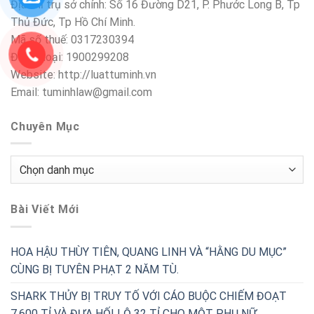
Địa chỉ trụ sở chính: Số 16 Đường D21, P. Phước Long B, Tp
Thủ Đức, Tp Hồ Chí Minh.
Mã số thuế: 0317230394
Điện thoại: 1900299208
Website: http://luattuminh.vn
Email: tuminhlaw@gmail.com
Chuyên Mục
Chuyên
Mục
Bài Viết Mới
HOA HẬU THÙY TIÊN, QUANG LINH VÀ “HẰNG DU MỤC”
CÙNG BỊ TUYÊN PHẠT 2 NĂM TÙ.
SHARK THỦY BỊ TRUY TỐ VỚI CÁO BUỘC CHIẾM ĐOẠT
7.600 TỈ VÀ ĐƯA HỐI LỘ 32 TỈ CHO MỘT PHỤ NỮ.