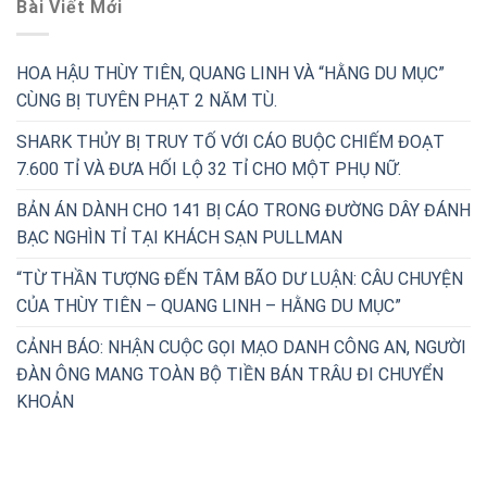
Bài Viết Mới
HOA HẬU THÙY TIÊN, QUANG LINH VÀ “HẰNG DU MỤC”
CÙNG BỊ TUYÊN PHẠT 2 NĂM TÙ.
SHARK THỦY BỊ TRUY TỐ VỚI CÁO BUỘC CHIẾM ĐOẠT
7.600 TỈ VÀ ĐƯA HỐI LỘ 32 TỈ CHO MỘT PHỤ NỮ.
BẢN ÁN DÀNH CHO 141 BỊ CÁO TRONG ĐƯỜNG DÂY ĐÁNH
BẠC NGHÌN TỈ TẠI KHÁCH SẠN PULLMAN
“TỪ THẦN TƯỢNG ĐẾN TÂM BÃO DƯ LUẬN: CÂU CHUYỆN
CỦA THÙY TIÊN – QUANG LINH – HẰNG DU MỤC”
CẢNH BÁO: NHẬN CUỘC GỌI MẠO DANH CÔNG AN, NGƯỜI
ĐÀN ÔNG MANG TOÀN BỘ TIỀN BÁN TRÂU ĐI CHUYỂN
KHOẢN