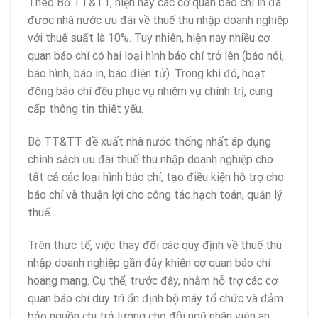
Theo Bộ TT&TT, hiện nay các cơ quan báo chí in đã
được nhà nước ưu đãi về thuế thu nhập doanh nghiệp
với thuế suất là 10%. Tuy nhiên, hiện nay nhiều cơ
quan báo chí có hai loại hình báo chí trở lên (báo nói,
báo hình, báo in, báo điện tử). Trong khi đó, hoạt
động báo chí đều phục vụ nhiệm vụ chính trị, cung
cấp thông tin thiết yếu.
Bộ TT&TT đề xuất nhà nước thống nhất áp dụng
chính sách ưu đãi thuế thu nhập doanh nghiệp cho
tất cả các loại hình báo chí, tạo điều kiện hỗ trợ cho
báo chí và thuận lợi cho công tác hạch toán, quản lý
thuế…
Trên thực tế, việc thay đổi các quy định về thuế thu
nhập doanh nghiệp gần đây khiến cơ quan báo chí
hoang mang. Cụ thể, trước đây, nhằm hỗ trợ các cơ
quan báo chí duy trì ổn định bộ máy tổ chức và đảm
bảo nguồn chi trả lương cho đội ngũ nhân viên an