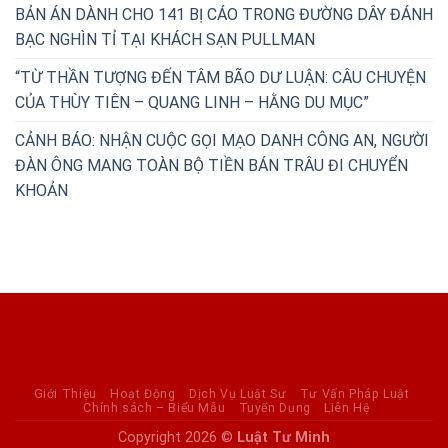
BẢN ÁN DÀNH CHO 141 BỊ CÁO TRONG ĐƯỜNG DÂY ĐÁNH
BẠC NGHÌN TỈ TẠI KHÁCH SẠN PULLMAN
“TỪ THẦN TƯỢNG ĐẾN TÂM BÃO DƯ LUẬN: CÂU CHUYỆN
CỦA THÙY TIÊN – QUANG LINH – HẰNG DU MỤC”
CẢNH BÁO: NHẬN CUỘC GỌI MẠO DANH CÔNG AN, NGƯỜI
ĐÀN ÔNG MANG TOÀN BỘ TIỀN BÁN TRÂU ĐI CHUYỂN
KHOẢN
Giới Thiệu
Hoạt Động
Dịch Vụ Luật Sư
Tư Vấn Pháp Luật
Chính sách – Biểu Mẫu
Tuyển Dụng
Liên Hệ
Copyright 2026 ©
Luật Tư Minh