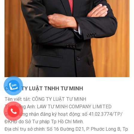
CÔNG TY LUẬT TNHH TƯ MINH
Tên viết tắt: CÔNG TY LUẬT TƯ MINH
Tên Tiếng Anh: LAW TƯ MINH COMPANY LIMITED
Giấy chứng nhận đăng ký hoạt động: số 41.02.3774/TP/
ĐKHĐ do Sở Tư pháp Tp Hồ Chí Minh.
Địa chỉ trụ sở chính: Số 16 Đường D21, P. Phước Long B, Tp