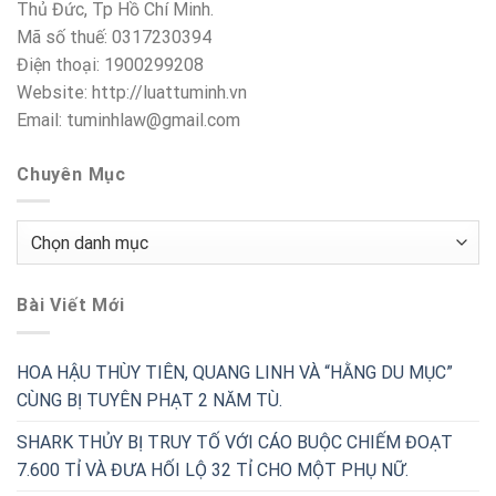
Thủ Đức, Tp Hồ Chí Minh.
Mã số thuế: 0317230394
Điện thoại: 1900299208
Website: http://luattuminh.vn
Email: tuminhlaw@gmail.com
Chuyên Mục
Chuyên
Mục
Bài Viết Mới
HOA HẬU THÙY TIÊN, QUANG LINH VÀ “HẰNG DU MỤC”
CÙNG BỊ TUYÊN PHẠT 2 NĂM TÙ.
SHARK THỦY BỊ TRUY TỐ VỚI CÁO BUỘC CHIẾM ĐOẠT
7.600 TỈ VÀ ĐƯA HỐI LỘ 32 TỈ CHO MỘT PHỤ NỮ.