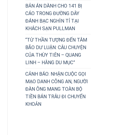
BẢN ÁN DÀNH CHO 141 BỊ
CÁO TRONG ĐƯỜNG DÂY
ĐÁNH BẠC NGHÌN TỈ TẠI
KHÁCH SẠN PULLMAN
“TỪ THẦN TƯỢNG ĐẾN TÂM
BÃO DƯ LUẬN: CÂU CHUYỆN
CỦA THÙY TIÊN – QUANG
LINH – HẰNG DU MỤC”
CẢNH BÁO: NHẬN CUỘC GỌI
MẠO DANH CÔNG AN, NGƯỜI
ĐÀN ÔNG MANG TOÀN BỘ
TIỀN BÁN TRÂU ĐI CHUYỂN
KHOẢN