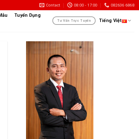
Contact
08:00 - 17:00
082636 6868
 Mẫu
Tuyển Dụng
Tiếng Việt
Tư Vấn Trực Tuyến