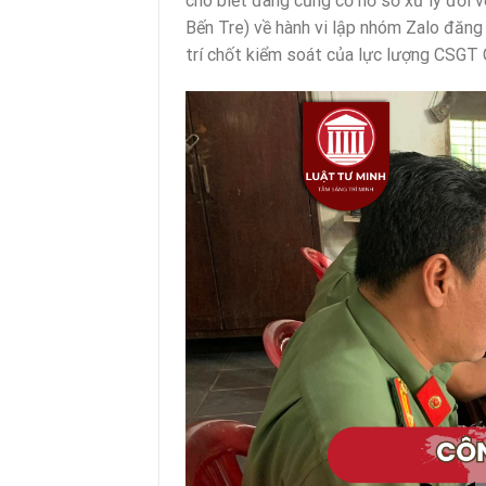
cho biết đang củng cố hồ sơ xử lý đối 
Bến Tre) về hành vi lập nhóm Zalo đăng t
trí chốt kiểm soát của lực lượng CSGT 