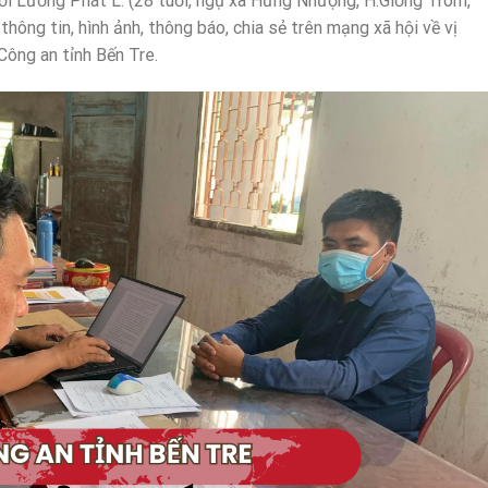
với Lương Phát L. (28 tuổi, ngụ xã Hưng Nhượng, H.Giồng Trôm,
hông tin, hình ảnh, thông báo, chia sẻ trên mạng xã hội về vị
Công an tỉnh Bến Tre.