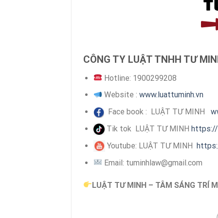
CÔNG TY LUẬT TNHH TƯ MI
Hotline: 1900299208
Website :
www.luattuminh.vn
Face book : LUẬT TƯ MINH
w
Tik tok LUẬT TƯ MINH
https:/
Youtube: LUẬT TƯ MINH
https
Email: tuminhlaw@gmail.com
LUẬT TƯ MINH – TÂM SÁNG TRÍ M