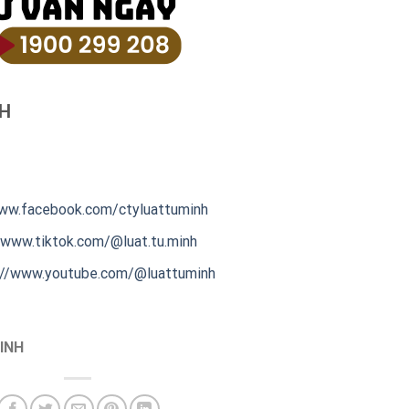
NH
ww.facebook.com/ctyluattuminh
/www.tiktok.com/@luat.tu.minh
://www.youtube.com/@luattuminh
INH