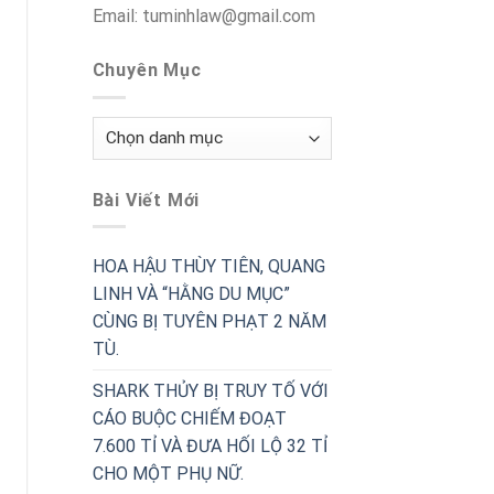
Email: tuminhlaw@gmail.com
Chuyên Mục
Chuyên
Mục
Bài Viết Mới
HOA HẬU THÙY TIÊN, QUANG
LINH VÀ “HẰNG DU MỤC”
CÙNG BỊ TUYÊN PHẠT 2 NĂM
TÙ.
SHARK THỦY BỊ TRUY TỐ VỚI
CÁO BUỘC CHIẾM ĐOẠT
7.600 TỈ VÀ ĐƯA HỐI LỘ 32 TỈ
CHO MỘT PHỤ NỮ.