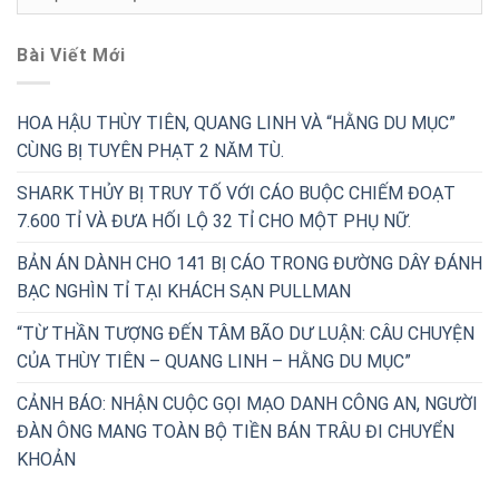
Mục
Bài Viết Mới
HOA HẬU THÙY TIÊN, QUANG LINH VÀ “HẰNG DU MỤC”
CÙNG BỊ TUYÊN PHẠT 2 NĂM TÙ.
SHARK THỦY BỊ TRUY TỐ VỚI CÁO BUỘC CHIẾM ĐOẠT
7.600 TỈ VÀ ĐƯA HỐI LỘ 32 TỈ CHO MỘT PHỤ NỮ.
BẢN ÁN DÀNH CHO 141 BỊ CÁO TRONG ĐƯỜNG DÂY ĐÁNH
BẠC NGHÌN TỈ TẠI KHÁCH SẠN PULLMAN
“TỪ THẦN TƯỢNG ĐẾN TÂM BÃO DƯ LUẬN: CÂU CHUYỆN
CỦA THÙY TIÊN – QUANG LINH – HẰNG DU MỤC”
CẢNH BÁO: NHẬN CUỘC GỌI MẠO DANH CÔNG AN, NGƯỜI
ĐÀN ÔNG MANG TOÀN BỘ TIỀN BÁN TRÂU ĐI CHUYỂN
KHOẢN