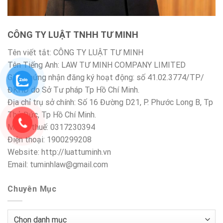
CÔNG TY LUẬT TNHH TƯ MINH
Tên viết tắt: CÔNG TY LUẬT TƯ MINH
Tên Tiếng Anh: LAW TƯ MINH COMPANY LIMITED
Giấy chứng nhận đăng ký hoạt động: số 41.02.3774/TP/
ĐKHĐ do Sở Tư pháp Tp Hồ Chí Minh.
Địa chỉ trụ sở chính: Số 16 Đường D21, P. Phước Long B, Tp
Thủ Đức, Tp Hồ Chí Minh.
Mã số thuế: 0317230394
Điện thoại: 1900299208
Website: http://luattuminh.vn
Email: tuminhlaw@gmail.com
Chuyên Mục
Chuyên