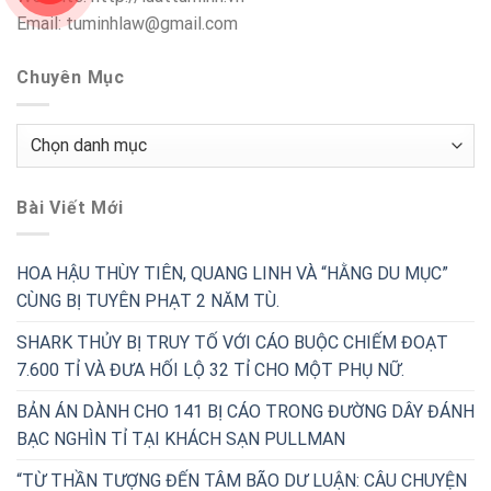
Email: tuminhlaw@gmail.com
Chuyên Mục
Chuyên
Mục
Bài Viết Mới
HOA HẬU THÙY TIÊN, QUANG LINH VÀ “HẰNG DU MỤC”
CÙNG BỊ TUYÊN PHẠT 2 NĂM TÙ.
SHARK THỦY BỊ TRUY TỐ VỚI CÁO BUỘC CHIẾM ĐOẠT
7.600 TỈ VÀ ĐƯA HỐI LỘ 32 TỈ CHO MỘT PHỤ NỮ.
BẢN ÁN DÀNH CHO 141 BỊ CÁO TRONG ĐƯỜNG DÂY ĐÁNH
BẠC NGHÌN TỈ TẠI KHÁCH SẠN PULLMAN
“TỪ THẦN TƯỢNG ĐẾN TÂM BÃO DƯ LUẬN: CÂU CHUYỆN