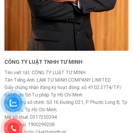
CÔNG TY LUẬT TNHH TƯ MINH
Tên viết tắt: CÔNG TY LUẬT TƯ MINH
Tên Tiếng Anh: LAW TƯ MINH COMPANY LIMITED
Giấy chứng nhận đăng ký hoạt động: số 41.02.3774/TP/
ĐKHĐ do Sở Tư pháp Tp Hồ Chí Minh.
Địa chỉ trụ sở chính: Số 16 Đường D21, P. Phước Long B, Tp
Thủ Đức, Tp Hồ Chí Minh.
Mã số thuế: 0317230394
Điện thoại: 1900299208
Website: http://luattuminh.vn