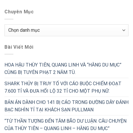
Chuyên Mục
Chuyên
Mục
Bài Viết Mới
HOA HẬU THÙY TIÊN, QUANG LINH VÀ “HẰNG DU MỤC”
CÙNG BỊ TUYÊN PHẠT 2 NĂM TÙ.
SHARK THỦY BỊ TRUY TỐ VỚI CÁO BUỘC CHIẾM ĐOẠT
7.600 TỈ VÀ ĐƯA HỐI LỘ 32 TỈ CHO MỘT PHỤ NỮ.
BẢN ÁN DÀNH CHO 141 BỊ CÁO TRONG ĐƯỜNG DÂY ĐÁNH
BẠC NGHÌN TỈ TẠI KHÁCH SẠN PULLMAN
“TỪ THẦN TƯỢNG ĐẾN TÂM BÃO DƯ LUẬN: CÂU CHUYỆN
CỦA THÙY TIÊN – QUANG LINH – HẰNG DU MỤC”