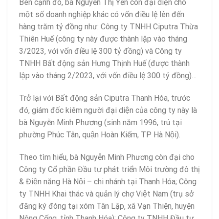
Bên cạnh đó, bà Nguyễn Thị Yến còn đại diện cho
một số doanh nghiệp khác có vốn điều lệ lên đến
hàng trăm tỷ đồng như: Công ty TNHH Ciputra Thừa
Thiên Huế (công ty này được thành lập vào tháng
3/2023, với vốn điều lệ 300 tỷ đồng) và Công ty
TNHH Bất động sản Hưng Thịnh Huế (được thành
lập vào tháng 2/2023, với vốn điều lệ 300 tỷ đồng)…
Trở lại với Bất động sản Ciputra Thanh Hóa, trước
đó, giám đốc kiêm người đại diện của công ty này là
bà Nguyễn Minh Phương (sinh năm 1996, trú tại
phường Phúc Tân, quận Hoàn Kiếm, TP Hà Nội).
Theo tìm hiểu, bà Nguyễn Minh Phương còn đại cho
Công ty Cổ phần Đầu tư phát triển Môi trường đô thị
& Điện năng Hà Nội – chi nhánh tại Thanh Hóa; Công
ty TNHH Khai thác và quản lý chợ Việt Nam (trụ sở
đăng ký đóng tại xóm Tân Lập, xã Vạn Thiện, huyện
Nông Cống, tỉnh Thanh Hóa); Công ty TNHH Đầu tư