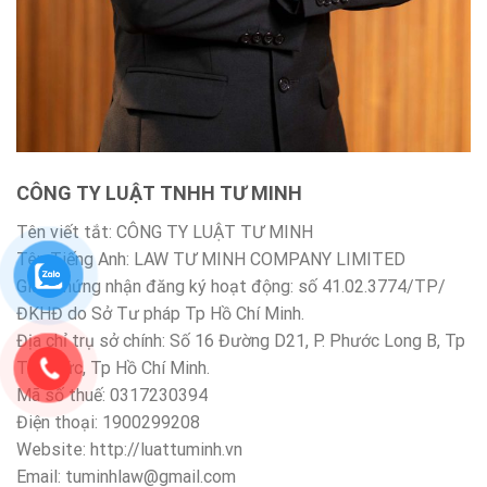
CÔNG TY LUẬT TNHH TƯ MINH
Tên viết tắt: CÔNG TY LUẬT TƯ MINH
Tên Tiếng Anh: LAW TƯ MINH COMPANY LIMITED
Giấy chứng nhận đăng ký hoạt động: số 41.02.3774/TP/
ĐKHĐ do Sở Tư pháp Tp Hồ Chí Minh.
Địa chỉ trụ sở chính: Số 16 Đường D21, P. Phước Long B, Tp
Thủ Đức, Tp Hồ Chí Minh.
Mã số thuế: 0317230394
Điện thoại: 1900299208
Website: http://luattuminh.vn
Email: tuminhlaw@gmail.com