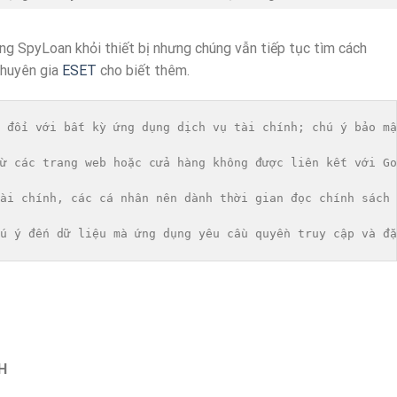
ụng SpyLoan khỏi thiết bị nhưng chúng vẫn tiếp tục tìm cách
chuyên gia
ESET
cho biết thêm.
 đối với bất kỳ ứng dụng dịch vụ tài chính; chú ý bảo mậ
ừ các trang web hoặc cửa hàng không được liên kết với Go
ài chính, các cá nhân nên dành thời gian đọc chính sách 
ú ý đến dữ liệu mà ứng dụng yêu cầu quyền truy cập và đặ
H