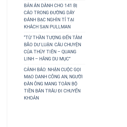
BẢN ÁN DÀNH CHO 141 BỊ
CÁO TRONG ĐƯỜNG DÂY
ĐÁNH BẠC NGHÌN TỈ TẠI
KHÁCH SẠN PULLMAN
“TỪ THẦN TƯỢNG ĐẾN TÂM
t tốt thông tin bản thân để tránh trở thành nạn nhân của
BÃO DƯ LUẬN: CÂU CHUYỆN
CỦA THÙY TIÊN – QUANG
ogle. Bạn cũng nên đọc các bài đánh giá chất lượng vì ng
LINH – HẰNG DU MỤC”
quyền riêng tư của ứng dụng đó. 
CẢNH BÁO: NHẬN CUỘC GỌI
t câu hỏi liệu dữ liệu được yêu cầu có cần thiết cho chứ
MẠO DANH CÔNG AN, NGƯỜI
ĐÀN ÔNG MANG TOÀN BỘ
TIỀN BÁN TRÂU ĐI CHUYỂN
KHOẢN