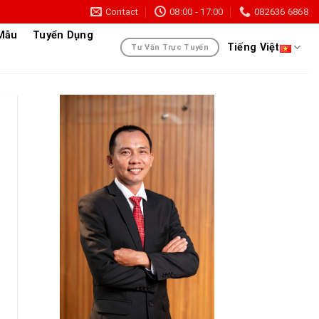
Contact
08:00 - 17:00
082636 6868
 Mẫu
Tuyển Dụng
Tiếng Việt
Tư Vấn Trực Tuyến
được đề cập đều sử dụng chiến thuật có tên SpyLoans để t