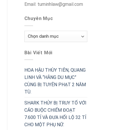
Email: tuminhlaw@gmail.com
Chuyên Mục
Chuyên
Mục
Bài Viết Mới
HOA HẬU THÙY TIÊN, QUANG
LINH VÀ “HẰNG DU MỤC”
CÙNG BỊ TUYÊN PHẠT 2 NĂM
TÙ.
SHARK THỦY BỊ TRUY TỐ VỚI
CÁO BUỘC CHIẾM ĐOẠT
7.600 TỈ VÀ ĐƯA HỐI LỘ 32 TỈ
CHO MỘT PHỤ NỮ.