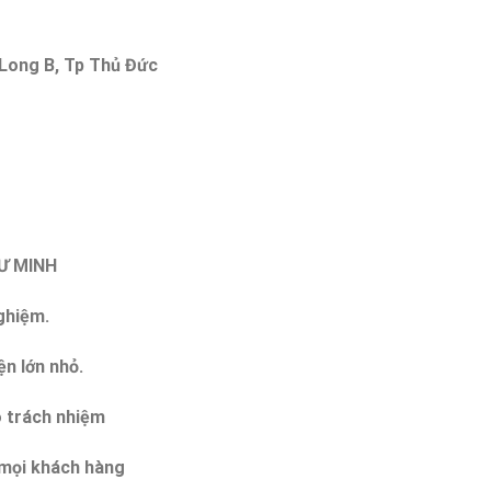
 Long B, Tp Thủ Đức
TƯ MINH
nghiệm.
ện lớn nhỏ.
ó trách nhiệm
o mọi khách hàng