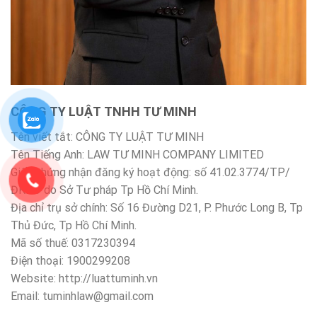
CÔNG TY LUẬT TNHH TƯ MINH
Tên viết tắt: CÔNG TY LUẬT TƯ MINH
Tên Tiếng Anh: LAW TƯ MINH COMPANY LIMITED
Giấy chứng nhận đăng ký hoạt động: số 41.02.3774/TP/
ĐKHĐ do Sở Tư pháp Tp Hồ Chí Minh.
Địa chỉ trụ sở chính: Số 16 Đường D21, P. Phước Long B, Tp
Thủ Đức, Tp Hồ Chí Minh.
Mã số thuế: 0317230394
Điện thoại: 1900299208
Website: http://luattuminh.vn
Email: tuminhlaw@gmail.com