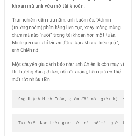
khoán mà anh vừa mở tài khoản.
Trải nghiệm gần nửa năm, anh buồn rầu: “Admin
(trưởng nhóm) phím hàng liên tục, xoay mòng mòng,
chưa mã nào “nuôi” trong tài khoản hơn một tuần.
Mình quá non, chỉ lãi vài đồng bạc, không hiệu quả”,
anh Chiến nói.
Một chuyên gia cảnh báo như anh Chiến là còn may vì
thị trường đang đi lên, nếu đi xuống, hậu quả có thể
mất rất nhiều tiền.
Ông Huỳnh Minh Tuấn, giám đốc môi giới hội sở ch
Tại Việt Nam thời gian tới có thể môi giới không