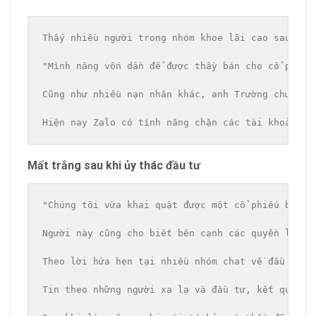
Thấy nhiều người trong nhóm khoe lãi cao sau khi
"Mình nâng vốn dần để được thầy bán cho cổ phiếu
Cũng như nhiều nạn nhân khác, anh Trường chưa từ
Hiện nay Zalo có tính năng chặn các tài khoản ảo
Mất trắng sau khi ủy thác đầu tư
"Chúng tôi vừa khai quật được một cổ phiếu bất đ
Người này cũng cho biết bên cạnh các quyền lợi n
Theo lời hứa hẹn tại nhiều nhóm chat về 
đầu tư c
Tin theo những người xa lạ và đầu tư, kết quả sẽ