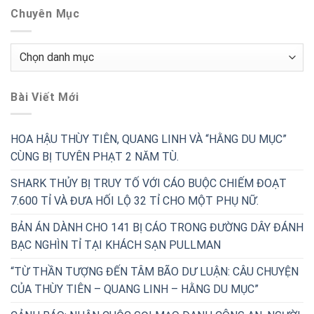
Chuyên Mục
Chuyên
Mục
Bài Viết Mới
HOA HẬU THÙY TIÊN, QUANG LINH VÀ “HẰNG DU MỤC”
CÙNG BỊ TUYÊN PHẠT 2 NĂM TÙ.
SHARK THỦY BỊ TRUY TỐ VỚI CÁO BUỘC CHIẾM ĐOẠT
7.600 TỈ VÀ ĐƯA HỐI LỘ 32 TỈ CHO MỘT PHỤ NỮ.
BẢN ÁN DÀNH CHO 141 BỊ CÁO TRONG ĐƯỜNG DÂY ĐÁNH
BẠC NGHÌN TỈ TẠI KHÁCH SẠN PULLMAN
“TỪ THẦN TƯỢNG ĐẾN TÂM BÃO DƯ LUẬN: CÂU CHUYỆN
CỦA THÙY TIÊN – QUANG LINH – HẰNG DU MỤC”