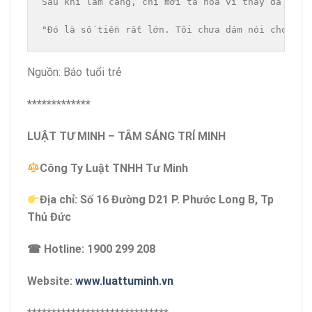
Sau khi làm căng, chị mới tá hỏa vì thầy đã dùng
"Đó là số tiền rất lớn. Tôi chưa dám nói cho chồ
Nguồn: Báo tuổi trẻ
*************
LUẬT TƯ MINH – TÂM SÁNG TRÍ MINH
Công Ty Luật TNHH Tư Minh
Địa chỉ: Số 16 Đường D21 P. Phước Long B, Tp
Thủ Đức
☎ Hotline: 1900 299 208
Website:
www.luattuminh.vn