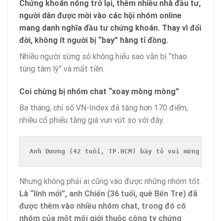
Chứng khoán nóng trở lại, thêm nhiều nhà đầu tư,
người dân được mời vào các hội nhóm online
mang danh nghĩa đầu tư chứng khoán. Thay vì đổi
đời, không ít người bị “bay” hàng tỉ đồng.
Nhiều người sừng sỏ không hiểu sao vẫn bị “thao
túng tâm lý” và mất tiền.
Coi chừng bị nhóm chat “xoay mòng mòng”
Ba tháng, chỉ số VN-Index đã tăng hơn 170 điểm,
nhiều
cổ phiếu
tăng giá vun vút so với đáy.
Anh Dương (42 tuổi, TP.HCM) bày tỏ vui mừng khi 
Nhưng không phải ai cũng vào được những nhóm tốt.
Là “lính mới”, anh Chiến (36 tuổi, quê Bến Tre) đã
được thêm vào nhiều nhóm chat, trong đó có
nhóm của một môi giới thuộc công ty chứng