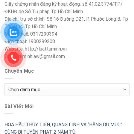
Giấy chứng nhận đăng ký hoạt động: số 41.02.3774/TP/
ĐKHĐ do Sở Tư pháp Tp Hồ Chí Minh.
Địa chỉ trụ sở chính: Số 16 Đường D21, P. Phước Long B, Tp
Thủ Đức, Tp Hồ Chí Minh.
Mã số thuế: 0317230394
Điện thoại: 1900299208
Website: http://luattuminh.vn
Email: tuminhlaw@gmail.com
Chuyên Mục
Chuyên
Mục
Bài Viết Mới
HOA HẬU THÙY TIÊN, QUANG LINH VÀ “HẰNG DU MỤC”
CÙNG BỊ TUYÊN PHẠT 2 NĂM TÙ.