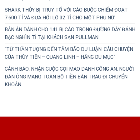
SHARK THỦY BỊ TRUY TỐ VỚI CÁO BUỘC CHIẾM ĐOẠT
7.600 TỈ VÀ ĐƯA HỐI LỘ 32 TỈ CHO MỘT PHỤ NỮ.
BẢN ÁN DÀNH CHO 141 BỊ CÁO TRONG ĐƯỜNG DÂY ĐÁNH
BẠC NGHÌN TỈ TẠI KHÁCH SẠN PULLMAN
“TỪ THẦN TƯỢNG ĐẾN TÂM BÃO DƯ LUẬN: CÂU CHUYỆN
CỦA THÙY TIÊN – QUANG LINH – HẰNG DU MỤC”
CẢNH BÁO: NHẬN CUỘC GỌI MẠO DANH CÔNG AN, NGƯỜI
ĐÀN ÔNG MANG TOÀN BỘ TIỀN BÁN TRÂU ĐI CHUYỂN
KHOẢN