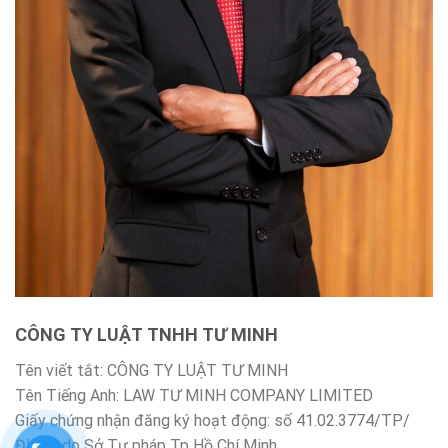
CÔNG TY LUẬT TNHH TƯ MINH
Tên viết tắt: CÔNG TY LUẬT TƯ MINH
Tên Tiếng Anh: LAW TƯ MINH COMPANY LIMITED
Giấy chứng nhận đăng ký hoạt động: số 41.02.3774/TP/
ĐKHĐ do Sở Tư pháp Tp Hồ Chí Minh.