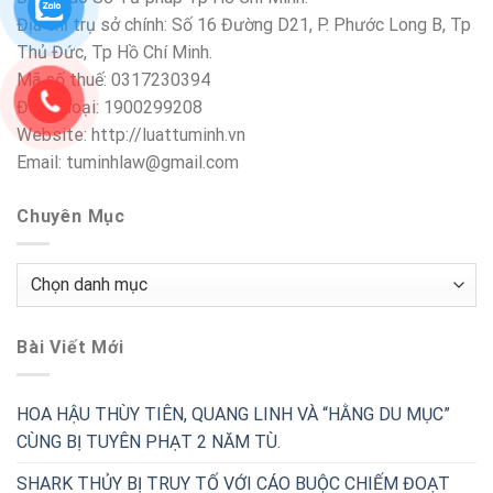
Địa chỉ trụ sở chính: Số 16 Đường D21, P. Phước Long B, Tp
Thủ Đức, Tp Hồ Chí Minh.
Mã số thuế: 0317230394
Điện thoại: 1900299208
Website: http://luattuminh.vn
Email: tuminhlaw@gmail.com
Chuyên Mục
Chuyên
Mục
Bài Viết Mới
HOA HẬU THÙY TIÊN, QUANG LINH VÀ “HẰNG DU MỤC”
CÙNG BỊ TUYÊN PHẠT 2 NĂM TÙ.
SHARK THỦY BỊ TRUY TỐ VỚI CÁO BUỘC CHIẾM ĐOẠT