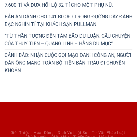
7.600 TỈ VÀ ĐƯA HỐI LỘ 32 TỈ CHO MỘT PHỤ NỮ.
BẢN ÁN DÀNH CHO 141 BỊ CÁO TRONG ĐƯỜNG DÂY ĐÁNH
BẠC NGHÌN TỈ TẠI KHÁCH SẠN PULLMAN
“TỪ THẦN TƯỢNG ĐẾN TÂM BÃO DƯ LUẬN: CÂU CHUYỆN
CỦA THÙY TIÊN – QUANG LINH – HẰNG DU MỤC”
CẢNH BÁO: NHẬN CUỘC GỌI MẠO DANH CÔNG AN, NGƯỜI
ĐÀN ÔNG MANG TOÀN BỘ TIỀN BÁN TRÂU ĐI CHUYỂN
KHOẢN
Giới Thiệu
Hoạt Động
Dịch Vụ Luật Sư
Tư Vấn Pháp Luật
Chính sách – Biểu Mẫu
Tuyển Dụng
Liên Hệ