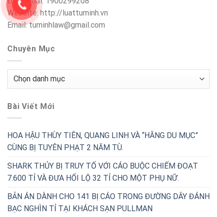
Điện thoại: 1900299208
Website: http://luattuminh.vn
Email: tuminhlaw@gmail.com
Chuyên Mục
Chuyên
Mục
Bài Viết Mới
HOA HẬU THÙY TIÊN, QUANG LINH VÀ “HẰNG DU MỤC”
CÙNG BỊ TUYÊN PHẠT 2 NĂM TÙ.
SHARK THỦY BỊ TRUY TỐ VỚI CÁO BUỘC CHIẾM ĐOẠT
7.600 TỈ VÀ ĐƯA HỐI LỘ 32 TỈ CHO MỘT PHỤ NỮ.
BẢN ÁN DÀNH CHO 141 BỊ CÁO TRONG ĐƯỜNG DÂY ĐÁNH
BẠC NGHÌN TỈ TẠI KHÁCH SẠN PULLMAN