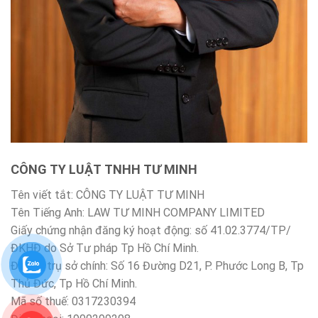
CÔNG TY LUẬT TNHH TƯ MINH
Tên viết tắt: CÔNG TY LUẬT TƯ MINH
Tên Tiếng Anh: LAW TƯ MINH COMPANY LIMITED
Giấy chứng nhận đăng ký hoạt động: số 41.02.3774/TP/
ĐKHĐ do Sở Tư pháp Tp Hồ Chí Minh.
Địa chỉ trụ sở chính: Số 16 Đường D21, P. Phước Long B, Tp
Thủ Đức, Tp Hồ Chí Minh.
Mã số thuế: 0317230394