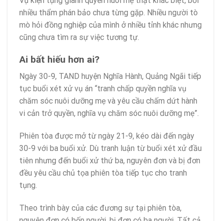
Vụ kiện tụng giành quyền nuôi mẹ thật khác biệt, bởi
nhiều thẩm phán bảo chưa từng gặp. Nhiều người tò
mò hỏi đồng nghiệp của mình ở nhiều tỉnh khác nhưng
cũng chưa tìm ra sự việc tương tự.
Ai bất hiếu hơn ai?
Ngày 30-9, TAND huyện Nghĩa Hành, Quảng Ngãi tiếp
tục buổi xét xử vụ án “tranh chấp quyền nghĩa vụ
chăm sóc nuôi dưỡng mẹ và yêu cầu chấm dứt hành
vi cản trở quyền, nghĩa vụ chăm sóc nuôi dưỡng mẹ”.
Phiên tòa được mở từ ngày 21-9, kéo dài đến ngày
30-9 với ba buổi xử. Dù tranh luận từ buổi xét xử đầu
tiên nhưng đến buổi xử thứ ba, nguyên đơn và bị đơn
đều yêu cầu chủ tọa phiên tòa tiếp tục cho tranh
tụng.
Theo trình bày của các đương sự tại phiên tòa,
nguyên đơn có bốn người, bị đơn có ba người. Tất cả