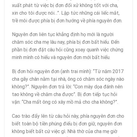
xuất phát từ việc bị đơn đối xử không tốt với cha,
xin cho tôi được nói…”. Lập tức những cái liếc mắt,
trề môi được phía bị đơn hướng về phía nguyên đơn.
Nguyên đơn liên tục khẳng định họ mới là người
chăm sóc cha mẹ lâu nay, phía bị đơn bất hiếu. Đến
phần bị đơn đặt câu hỏi cũng xoay quanh việc chứng
minh mình có hiếu và nguyên đơn mới bất hiếu.
Bị đơn hỏi nguyên đơn (anh trai mình): “Từ năm 2017
cha gãy chân nằm tại nhà, ông có chăm sóc ngày nào
không?”. Nguyên đơn trả lời: “Con mày dọa đánh nên
tao không về chăm cha được”. Bị đơn tiếp tục hỏi
vặn: “Cha mất ông có xây mồ mả cho cha không?”.
Cao trào đẩy lên từ câu hỏi này, phía nguyên đơn cho
biết toàn bộ tiền phúng điếu bị đơn giữ, nguyên đơn
không biết bất cứ việc gì. Nhà thờ của cha mẹ giờ