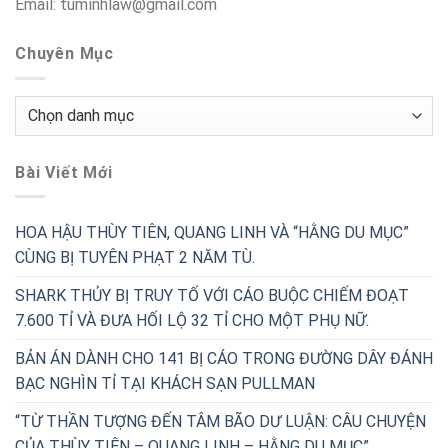
Email: tuminhlaw@gmail.com
Chuyên Mục
Chuyên
Mục
Bài Viết Mới
HOA HẬU THÙY TIÊN, QUANG LINH VÀ “HẰNG DU MỤC”
CÙNG BỊ TUYÊN PHẠT 2 NĂM TÙ.
SHARK THỦY BỊ TRUY TỐ VỚI CÁO BUỘC CHIẾM ĐOẠT
7.600 TỈ VÀ ĐƯA HỐI LỘ 32 TỈ CHO MỘT PHỤ NỮ.
BẢN ÁN DÀNH CHO 141 BỊ CÁO TRONG ĐƯỜNG DÂY ĐÁNH
BẠC NGHÌN TỈ TẠI KHÁCH SẠN PULLMAN
“TỪ THẦN TƯỢNG ĐẾN TÂM BÃO DƯ LUẬN: CÂU CHUYỆN
CỦA THÙY TIÊN – QUANG LINH – HẰNG DU MỤC”