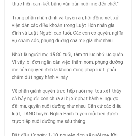
thực hiện cam kết bằng văn bản nuôi mẹ đến chết”.
Trong phần nhận định và tuyên án, hội đồng xét xử
viện dẫn các điều khoản trong Luật Hôn nhân gia
đình và Luật Người cao tuổi. Các con có quyền, nghĩa
vụ chăm sóc, phụng dưỡng cha mẹ già như nhau.
Nhất là người mẹ đã 86 tuổi, tâm trí lúc nhớ lúc quên.
Vì vậy, bị đơn ngăn cản việc thăm nom, phụng dưỡng
mẹ của nguyên đơn là không đúng pháp luật, phải
chấm dứt ngay hành vi này.
Về phần giành quyền trực tiếp nuôi mẹ, tòa xét thấy
cả bảy người con chưa ai bị xử phạt hành vi ngược
đãi mẹ, quyền nuôi dưỡng như nhau. Căn cứ các điều
luật, TAND huyện Nghĩa Hành tuyên mỗi bên được
trực tiếp nuôi dưỡng mẹ sáu tháng.
Bắt đầu từ ngày 1-10, nguyên đơn sẽ nuôi mẹ. Khi