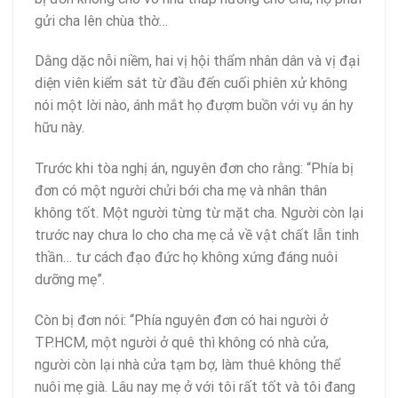
gửi cha lên chùa thờ…
Dằng dặc nỗi niềm, hai vị hội thẩm nhân dân và vị đại
diện viên kiểm sát từ đầu đến cuối phiên xử không
nói một lời nào, ánh mắt họ đượm buồn với vụ án hy
hữu này.
Trước khi tòa nghị án, nguyên đơn cho rằng: “Phía bị
đơn có một người chửi bới cha mẹ và nhân thân
không tốt. Một người từng từ mặt cha. Người còn lại
trước nay chưa lo cho cha mẹ cả về vật chất lẫn tinh
thần… tư cách đạo đức họ không xứng đáng nuôi
dưỡng mẹ”.
Còn bị đơn nói: “Phía nguyên đơn có hai người ở
TP.HCM, một người ở quê thì không có nhà cửa,
người còn lại nhà cửa tạm bợ, làm thuê không thể
nuôi mẹ già. Lâu nay mẹ ở với tôi rất tốt và tôi đang