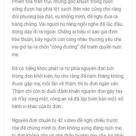
Phiên tòa trần trụi, những góc khuất trong cuộc
sống được hai phía lột sạch. Bên nào cũng cho rằng
đối phương bịa đặt, vu khống mình, đề nghị đưa ra
bằng chứng. Vài người họ hàng ngồi nghe đã lắc đầu,
đứng dậy đi ra ngoài. Chẳng ai hiểu vì sao gia đình
hòa thuận, bảy người con cùng nhau thương yêu cha
mẹ giờ lại ra chốn “công đường” để tranh quyền nuôi
mẹ.
Đã có tiếng khóc phát ra từ phía nguyên đơn bởi
trong đơn khởi kiện, họ cho rằng đã năm tháng không
được gặp mẹ, mỗi lần về thăm thì bị đơn ngăn cản.
Thậm chí còn bị đuổi đánh khiến nguyên đơn gãy tay
và trầy vùng mặt, công an xã đã lập biên bản một số
hành vi khác của bị đơn…
Nguyên đơn chuẩn bị 42 video đề nghị chiếu trước
tòa để chứng minh bị đơn không xứng đáng nuôi mẹ;
bị đơn không cho vô nhà thắp hương cho cha, họ phải