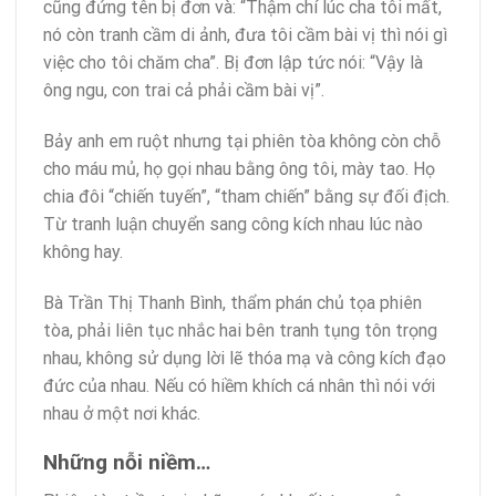
cũng đứng tên bị đơn và: “Thậm chí lúc cha tôi mất,
nó còn tranh cầm di ảnh, đưa tôi cầm bài vị thì nói gì
việc cho tôi chăm cha”. Bị đơn lập tức nói: “Vậy là
ông ngu, con trai cả phải cầm bài vị”.
Bảy anh em ruột nhưng tại phiên tòa không còn chỗ
cho máu mủ, họ gọi nhau bằng ông tôi, mày tao. Họ
chia đôi “chiến tuyến”, “tham chiến” bằng sự đối địch.
Từ tranh luận chuyển sang công kích nhau lúc nào
không hay.
Bà Trần Thị Thanh Bình, thẩm phán chủ tọa phiên
tòa, phải liên tục nhắc hai bên tranh tụng tôn trọng
nhau, không sử dụng lời lẽ thóa mạ và công kích đạo
đức của nhau. Nếu có hiềm khích cá nhân thì nói với
nhau ở một nơi khác.
Những nỗi niềm…