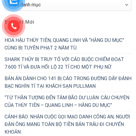
Chuyên
Mục
Bài Viết Mới
HOA HẬU THÙY TIÊN, QUANG LINH VÀ “HẰNG DU MỤC”
CÙNG BỊ TUYÊN PHẠT 2 NĂM TÙ.
SHARK THỦY BỊ TRUY TỐ VỚI CÁO BUỘC CHIẾM ĐOẠT
7.600 TỈ VÀ ĐƯA HỐI LỘ 32 TỈ CHO MỘT PHỤ NỮ.
BẢN ÁN DÀNH CHO 141 BỊ CÁO TRONG ĐƯỜNG DÂY ĐÁNH
BẠC NGHÌN TỈ TẠI KHÁCH SẠN PULLMAN
“TỪ THẦN TƯỢNG ĐẾN TÂM BÃO DƯ LUẬN: CÂU CHUYỆN
CỦA THÙY TIÊN – QUANG LINH – HẰNG DU MỤC”
CẢNH BÁO: NHẬN CUỘC GỌI MẠO DANH CÔNG AN, NGƯỜI
ĐÀN ÔNG MANG TOÀN BỘ TIỀN BÁN TRÂU ĐI CHUYỂN
KHOẢN