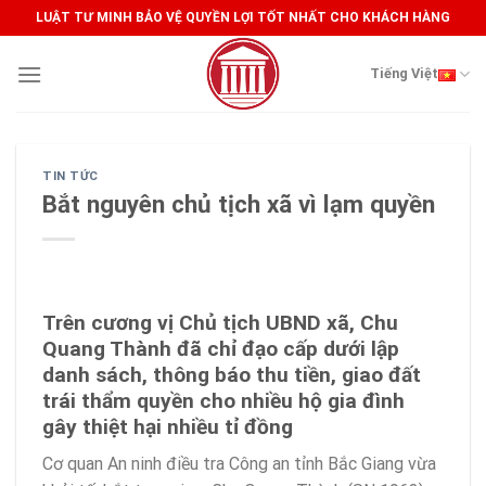
Skip
LUẬT TƯ MINH BẢO VỆ QUYỀN LỢI TỐT NHẤT CHO KHÁCH HÀNG
to
content
Tiếng Việt
TIN TỨC
Bắt nguyên chủ tịch xã vì lạm quyền
Trên cương vị Chủ tịch UBND xã, Chu
Quang Thành đã chỉ đạo cấp dưới lập
danh sách, thông báo thu tiền, giao đất
trái thẩm quyền cho nhiều hộ gia đình
gây thiệt hại nhiều tỉ đồng
Cơ quan An ninh điều tra Công an tỉnh Bắc Giang vừa