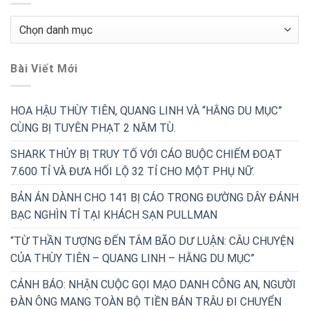
Chuyên
Mục
Bài Viết Mới
HOA HẬU THÙY TIÊN, QUANG LINH VÀ “HẰNG DU MỤC”
CÙNG BỊ TUYÊN PHẠT 2 NĂM TÙ.
SHARK THỦY BỊ TRUY TỐ VỚI CÁO BUỘC CHIẾM ĐOẠT
7.600 TỈ VÀ ĐƯA HỐI LỘ 32 TỈ CHO MỘT PHỤ NỮ.
BẢN ÁN DÀNH CHO 141 BỊ CÁO TRONG ĐƯỜNG DÂY ĐÁNH
BẠC NGHÌN TỈ TẠI KHÁCH SẠN PULLMAN
“TỪ THẦN TƯỢNG ĐẾN TÂM BÃO DƯ LUẬN: CÂU CHUYỆN
CỦA THÙY TIÊN – QUANG LINH – HẰNG DU MỤC”
CẢNH BÁO: NHẬN CUỘC GỌI MẠO DANH CÔNG AN, NGƯỜI
ĐÀN ÔNG MANG TOÀN BỘ TIỀN BÁN TRÂU ĐI CHUYỂN