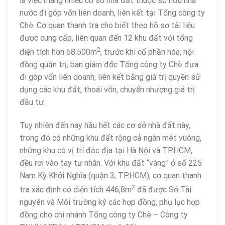
là việc mang nhiều cơ sở nhà đất thuộc sở hữu nhà
nước đi góp vốn liên doanh, liên kết tại Tổng công ty
Chè. Cơ quan thanh tra cho biết theo hồ sơ tài liệu
được cung cấp, liên quan đến 12 khu đất với tổng
2
diện tích hơn 68.500m
, trước khi cổ phần hóa, hội
đồng quản trị, ban giám đốc Tổng công ty Chè đưa
đi góp vốn liên doanh, liên kết bằng giá trị quyền sử
dụng các khu đất, thoái vốn, chuyển nhượng giá trị
đầu tư.
Tuy nhiên đến nay hầu hết các cơ sở nhà đất này,
trong đó có những khu đất rộng cả ngàn mét vuông,
những khu có vị trí đắc địa tại Hà Nội và TP.HCM,
đều rơi vào tay tư nhân. Với khu đất “vàng” ở số 225
Nam Kỳ Khởi Nghĩa (quận 3, TP.HCM), cơ quan thanh
2
tra xác định có diện tích 446,8m
đã được Sở Tài
nguyên và Môi trường ký các hợp đồng, phụ lục hợp
đồng cho chi nhánh Tổng công ty Chè – Công ty