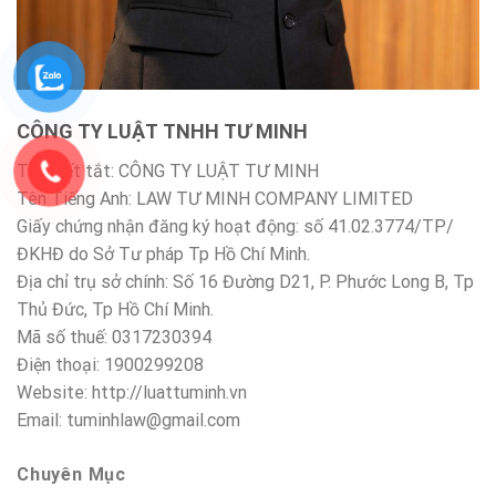
CÔNG TY LUẬT TNHH TƯ MINH
Tên viết tắt: CÔNG TY LUẬT TƯ MINH
Tên Tiếng Anh: LAW TƯ MINH COMPANY LIMITED
Giấy chứng nhận đăng ký hoạt động: số 41.02.3774/TP/
ĐKHĐ do Sở Tư pháp Tp Hồ Chí Minh.
Địa chỉ trụ sở chính: Số 16 Đường D21, P. Phước Long B, Tp
Thủ Đức, Tp Hồ Chí Minh.
Mã số thuế: 0317230394
Điện thoại: 1900299208
Website: http://luattuminh.vn
Email: tuminhlaw@gmail.com
Chuyên Mục