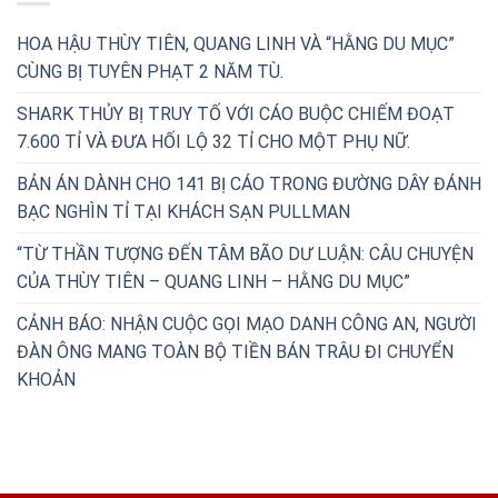
HOA HẬU THÙY TIÊN, QUANG LINH VÀ “HẰNG DU MỤC”
CÙNG BỊ TUYÊN PHẠT 2 NĂM TÙ.
SHARK THỦY BỊ TRUY TỐ VỚI CÁO BUỘC CHIẾM ĐOẠT
7.600 TỈ VÀ ĐƯA HỐI LỘ 32 TỈ CHO MỘT PHỤ NỮ.
BẢN ÁN DÀNH CHO 141 BỊ CÁO TRONG ĐƯỜNG DÂY ĐÁNH
BẠC NGHÌN TỈ TẠI KHÁCH SẠN PULLMAN
“TỪ THẦN TƯỢNG ĐẾN TÂM BÃO DƯ LUẬN: CÂU CHUYỆN
CỦA THÙY TIÊN – QUANG LINH – HẰNG DU MỤC”
CẢNH BÁO: NHẬN CUỘC GỌI MẠO DANH CÔNG AN, NGƯỜI
ĐÀN ÔNG MANG TOÀN BỘ TIỀN BÁN TRÂU ĐI CHUYỂN
KHOẢN