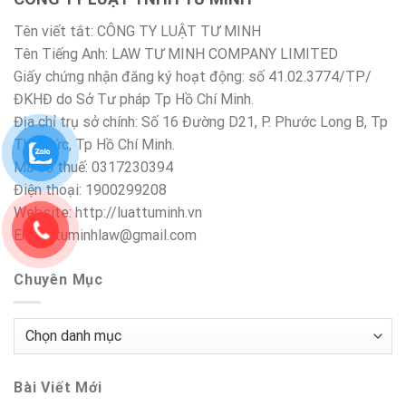
Tên viết tắt: CÔNG TY LUẬT TƯ MINH
Tên Tiếng Anh: LAW TƯ MINH COMPANY LIMITED
Giấy chứng nhận đăng ký hoạt động: số 41.02.3774/TP/
ĐKHĐ do Sở Tư pháp Tp Hồ Chí Minh.
Địa chỉ trụ sở chính: Số 16 Đường D21, P. Phước Long B, Tp
Thủ Đức, Tp Hồ Chí Minh.
Mã số thuế: 0317230394
Điện thoại: 1900299208
Website: http://luattuminh.vn
Email: tuminhlaw@gmail.com
Chuyên Mục
Chuyên
Mục
Bài Viết Mới