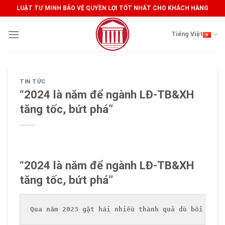
Skip
LUẬT TƯ MINH BẢO VỆ QUYỀN LỢI TỐT NHẤT CHO KHÁCH HÀNG
to
content
Tiếng Việt
TIN TỨC
“2024 là năm để ngành LĐ-TB&XH
tăng tốc, bứt phá”
“2024 là năm để ngành LĐ-TB&XH
tăng tốc, bứt phá”
Qua năm 2023 gặt hái nhiều thành quả dù bối cảnh