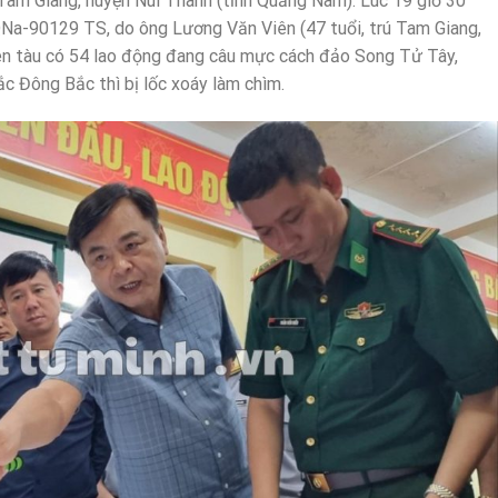
Tam Giang, huyện Núi Thành (tỉnh Quảng Nam). Lúc 19 giờ 30
QNa-90129 TS, do ông Lương Văn Viên (47 tuổi, trú Tam Giang,
rên tàu có 54 lao động đang câu mực cách đảo Song Tử Tây,
c Đông Bắc thì bị lốc xoáy làm chìm.