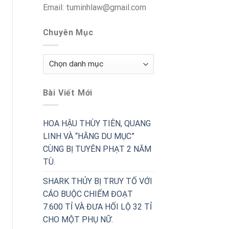
Email: tuminhlaw@gmail.com
Chuyên Mục
Chuyên
Mục
Bài Viết Mới
HOA HẬU THÙY TIÊN, QUANG
LINH VÀ “HẰNG DU MỤC”
CÙNG BỊ TUYÊN PHẠT 2 NĂM
TÙ.
SHARK THỦY BỊ TRUY TỐ VỚI
CÁO BUỘC CHIẾM ĐOẠT
7.600 TỈ VÀ ĐƯA HỐI LỘ 32 TỈ
CHO MỘT PHỤ NỮ.