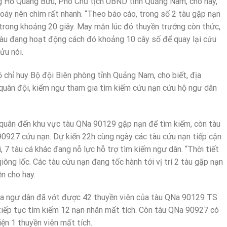
ng Hồ Quang Bửu, Phó Chủ tịch UBND tỉnh Quảng Nam, cho hay,
xoáy nên chìm rất nhanh. “Theo báo cáo, trong số 2 tàu gặp nạn
 trong khoảng 20 giây. May mắn lúc đó thuyền trưởng còn thức,
tàu đang hoạt động cách đó khoảng 10 cây số để quay lại cứu
ửu nói.
ộ chỉ huy Bộ đội Biên phòng tỉnh Quảng Nam, cho biết, địa
quân đội, kiểm ngư tham gia tìm kiếm cứu nạn cứu hộ ngư dân
 quân đến khu vực tàu QNa 90129 gặp nạn để tìm kiếm, còn tàu
 90927 cứu nạn. Dự kiến 22h cùng ngày các tàu cứu nạn tiếp cận
i, 7 tàu cá khác đang nỗ lực hỗ trợ tìm kiếm ngư dân. “Thời tiết
iông lốc. Các tàu cứu nạn đang tốc hành tới vị trí 2 tàu gặp nạn
ền cho hay.
ủa ngư dân đã vớt được 42 thuyền viên của tàu QNa 90129 TS
 tiếp tục tìm kiếm 12 nạn nhân mất tích. Còn tàu QNa 90927 có
ện 1 thuyền viên mất tích.