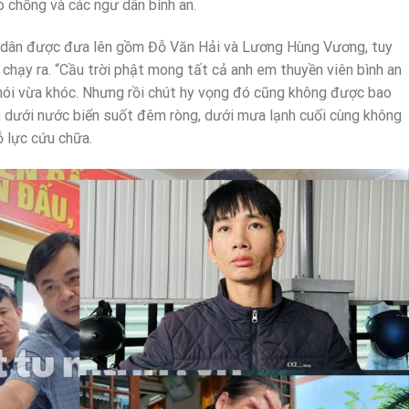
 chồng và các ngư dân bình an.
ư dân được đưa lên gồm Đỗ Văn Hải và Lương Hùng Vương, tuy
 chạy ra. “Cầu trời phật mong tất cả anh em thuyền viên bình an
a nói vừa khóc. Nhưng rồi chút hy vọng đó cũng không được bao
h dưới nước biển suốt đêm ròng, dưới mưa lạnh cuối cùng không
ỗ lực cứu chữa.