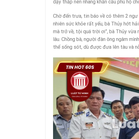
dậy thắp nén nhang khẩn cầu phù hộ cho
Chờ đến trưa, tin báo về có thêm 2 ng
nhiên sức khỏe rất yếu, bà Thủy hớt hải
mà trở về, tội quá trời ơi”, bà Thủy vừ
lâu. Chồng bà, người đàn ông ngâm mìn
thể sống sót, dù được đưa lên tàu và n