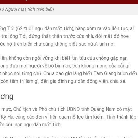
13 Người mất tích trên biển
g Tới (62 tuổi, ngư dân mất tích), hàng xóm ra vào liên tục, ai
trai ông Tới, đứng thất thần trước cửa nhà, đôi mắt đỏ hoe.
u hộ trên biển chứ cũng không biết sao nữa”, anh nói.
ên, không còn ngồi vững khi biết tin tàu của chồng gặp nạn.
ương đưa mọi người về bờ bình an, còn không mong của cải gì
t nhọc nói từng chữ. Chưa bao giờ làng biển Tam Giang buồn đến
còn tâm trí làm gì, đến gia đình ngư dân động viên, chia sẻ.
ương
âu mực, Chủ tịch và Phó chủ tịch UBND tỉnh Quảng Nam có mặt
ỳ Hà, cùng các đơn vị liên quan nỗ lực tìm kiếm. Tỉnh thành lập
ếm cứu nạn ngư dân mất tích.