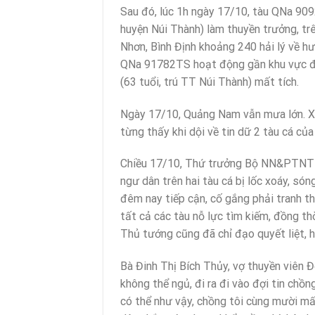
Sau đó, lúc 1h ngày 17/10, tàu QNa 909
huyện Núi Thành) làm thuyền trưởng, tr
Nhơn, Bình Định khoảng 240 hải lý về h
QNa 91782TS hoạt động gần khu vực đó 
(63 tuổi, trú TT Núi Thành) mất tích.
Ngày 17/10, Quảng Nam vẫn mưa lớn. X
từng thấy khi dội về tin dữ 2 tàu cá của
Chiều 17/10, Thứ trưởng Bộ NN&PTNT 
ngư dân trên hai tàu cá bị lốc xoáy, són
đêm nay tiếp cận, cố gắng phải tranh th
tất cả các tàu nỗ lực tìm kiếm, đồng t
Thủ tướng cũng đã chỉ đạo quyết liệt, h
Bà Đinh Thị Bích Thủy, vợ thuyền viên
không thể ngủ, đi ra đi vào đợi tin chồ
có thể như vậy, chồng tôi cùng mười mấy