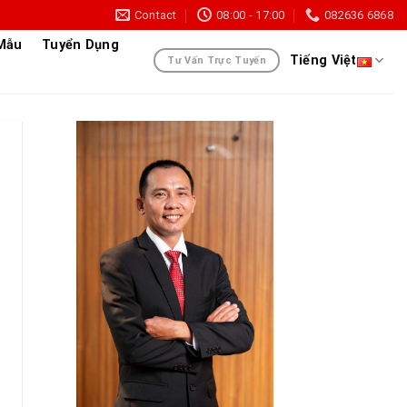
Contact
08:00 - 17:00
082636 6868
 Mẫu
Tuyển Dụng
Tiếng Việt
Tư Vấn Trực Tuyến