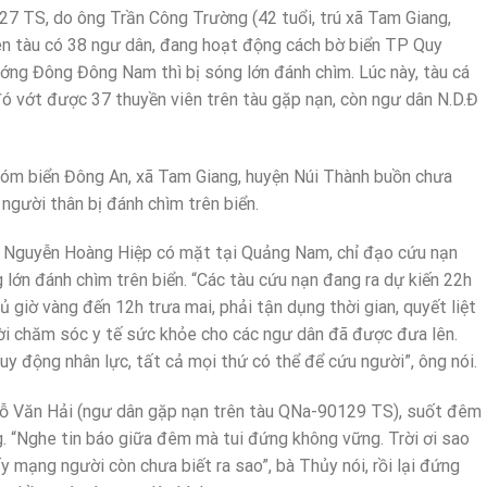
27 TS, do ông Trần Công Trường (42 tuổi, trú xã Tam Giang,
ên tàu có 38 ngư dân, đang hoạt động cách bờ biển TP Quy
ướng Đông Đông Nam thì bị sóng lớn đánh chìm. Lúc này, tàu cá
vớt được 37 thuyền viên trên tàu gặp nạn, còn ngư dân N.D.Đ
óm biển Đông An, xã Tam Giang, huyện Núi Thành buồn chưa
 người thân bị đánh chìm trên biển.
Nguyễn Hoàng Hiệp có mặt tại Quảng Nam, chỉ đạo cứu nạn
g lớn đánh chìm trên biển. “Các tàu cứu nạn đang ra dự kiến 22h
ủ giờ vàng đến 12h trưa mai, phải tận dụng thời gian, quyết liệt
hời chăm sóc y tế sức khỏe cho các ngư dân đã được đưa lên.
uy động nhân lực, tất cả mọi thứ có thể để cứu người”, ông nói.
 Đỗ Văn Hải (ngư dân gặp nạn trên tàu QNa-90129 TS), suốt đêm
ng. “Nghe tin báo giữa đêm mà tui đứng không vững. Trời ơi sao
 mạng người còn chưa biết ra sao”, bà Thủy nói, rồi lại đứng