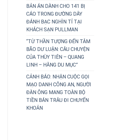
BẢN ÁN DÀNH CHO 141 BỊ
CÁO TRONG ĐƯỜNG DÂY
ĐÁNH BẠC NGHÌN TỈ TẠI
KHÁCH SẠN PULLMAN
“TỪ THẦN TƯỢNG ĐẾN TÂM
BÃO DƯ LUẬN: CÂU CHUYỆN
CỦA THÙY TIÊN – QUANG
LINH – HẰNG DU MỤC”
CẢNH BÁO: NHẬN CUỘC GỌI
MẠO DANH CÔNG AN, NGƯỜI
ĐÀN ÔNG MANG TOÀN BỘ
TIỀN BÁN TRÂU ĐI CHUYỂN
KHOẢN