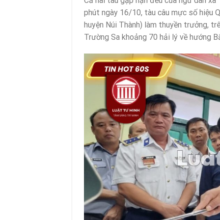
Cả hai tàu gặp nạn đều của ngư dân xã 
phút ngày 16/10, tàu câu mực số hiệu 
huyện Núi Thành) làm thuyền trưởng, t
Trường Sa khoảng 70 hải lý về hướng Bắ