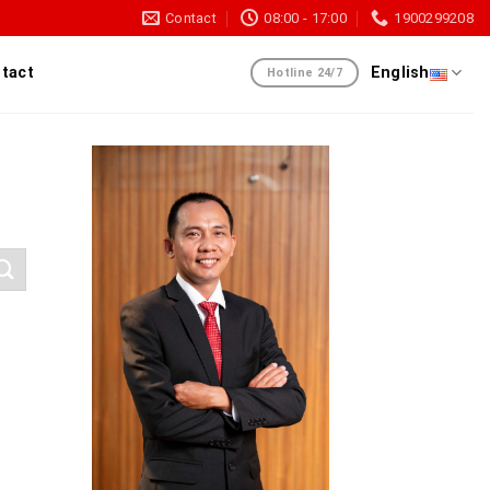
Contact
08:00 - 17:00
1900299208
tact
English
Hotline 24/7