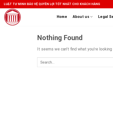
Skip
LUẬT TƯ MINH BẢO VỆ QUYỀN LỢI TỐT NHẤT CHO KHÁCH HÀNG
to
content
Home
About us
Legal S
Nothing Found
It seems we can’t find what you’re looking 