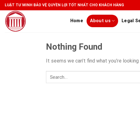
Skip
LUẬT TƯ MINH BẢO VỆ QUYỀN LỢI TỐT NHẤT CHO KHÁCH HÀNG
to
content
Home
About us
Legal S
Nothing Found
It seems we can’t find what you’re looking 