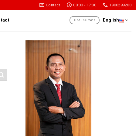
Contact
08:00 - 17:00
1900299208
tact
English
Hotline 24/7